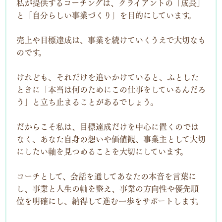
私が提供するコーチングは、
クライアントの
「成長」
と「自分らしい事業づくり」
を目的にしています。
売上や目標達成は、事業を続けていくうえで大切なも
のです。
けれども、それだけを追いかけていると、
ふとした
ときに
「本当は何のためにこの仕事をしているんだろ
う」
と立ち止まることがあるでしょう。
だからこそ私は、
目標達成だけを中心に置くのでは
なく、
あなた自身の想いや価値観、
事業主として大切
にしたい軸
を見つめることを
大切にしています。
コーチとして、
会話を通してあなたの
本音を言葉に
し、事業と人生の軸を整え、
事業の方向性や優先順
位を明確にし、
納得して進む一歩をサポート
します。